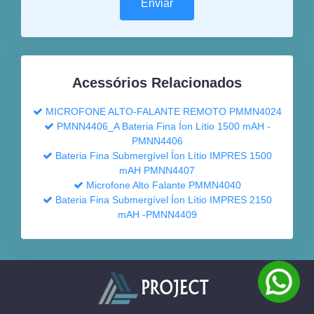
Acessórios Relacionados
MICROFONE ALTO-FALANTE REMOTO PMMN4024
PMNN4406_A Bateria Fina Íon Lítio 1500 mAH -
PMNN4406
Bateria Fina Submergível Íon Lítio IMPRES 1500
mAH PMNN4407
Microfone Alto Falante PMMN4040
Bateria Fina Submergível Íon Lítio IMPRES 2150
mAH -PMNN4409